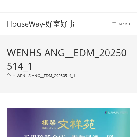
Skip
to
content
HouseWay-好室好事
Menu
WENHSIANG__EDM_20250
514_1
>
WENHSIANG__EDM_20250514_1