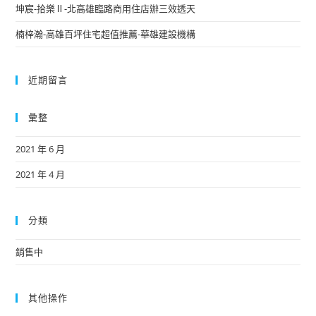
坤宸-拾樂Ⅱ-北高雄臨路商用住店辦三效透天
楠梓瀚-高雄百坪住宅超值推薦-華雄建設機構
近期留言
彙整
2021 年 6 月
2021 年 4 月
分類
銷售中
其他操作