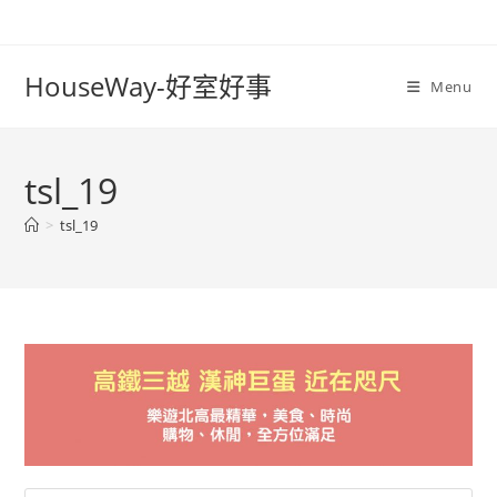
Skip
to
content
HouseWay-好室好事
Menu
tsl_19
>
tsl_19