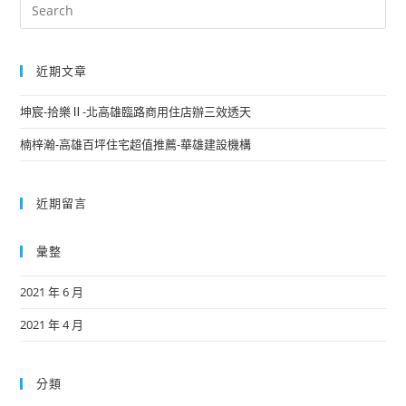
近期文章
坤宸-拾樂Ⅱ-北高雄臨路商用住店辦三效透天
楠梓瀚-高雄百坪住宅超值推薦-華雄建設機構
近期留言
彙整
2021 年 6 月
2021 年 4 月
分類