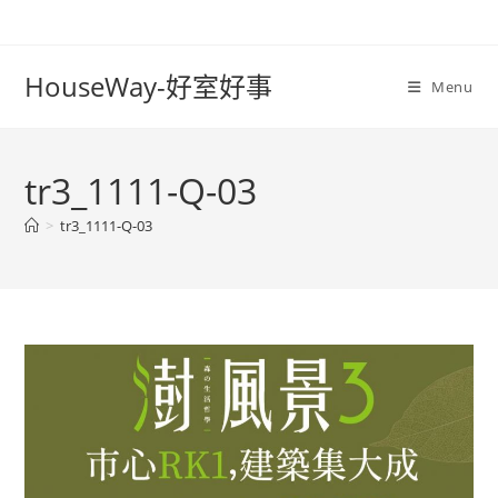
Skip
to
content
HouseWay-好室好事
Menu
tr3_1111-Q-03
>
tr3_1111-Q-03