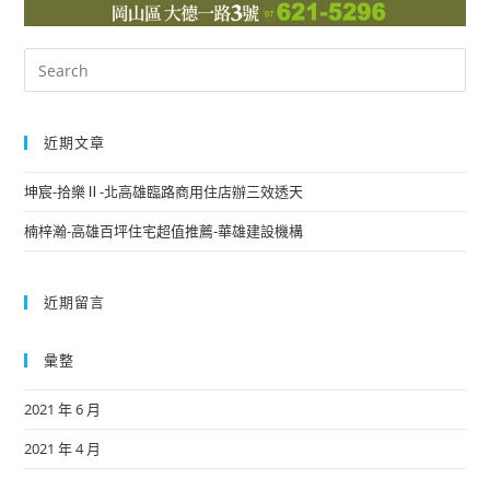
近期文章
坤宸-拾樂Ⅱ-北高雄臨路商用住店辦三效透天
楠梓瀚-高雄百坪住宅超值推薦-華雄建設機構
近期留言
彙整
2021 年 6 月
2021 年 4 月