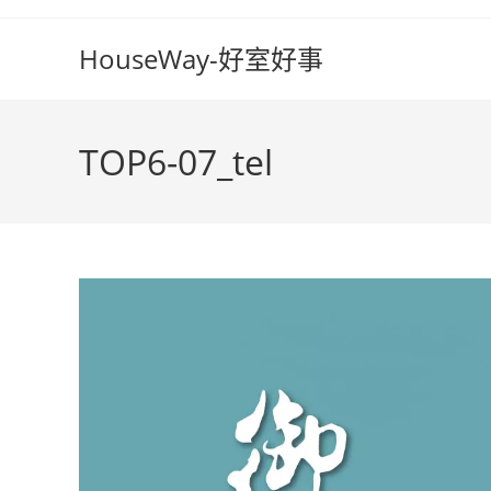
Skip
to
HouseWay-好室好事
content
TOP6-07_tel