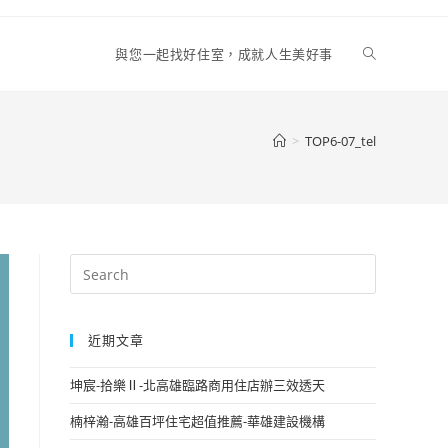
Toggle
與您一起找好住室，成就人生美好事
website
>
TOP6-07_tel
search
近期文章
坤宸-拾樂Ⅱ-北高雄臨路商用住店辦三效透天
楠梓瀚-高雄百坪住宅超值推薦-華雄建設機構