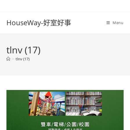
Skip
to
content
HouseWay-好室好事
Menu
tlnv (17)
>
tlnv (17)