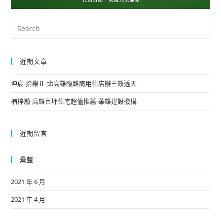
近期文章
坤宸-拾樂Ⅱ-北高雄臨路商用住店辦三效透天
楠梓瀚-高雄百坪住宅超值推薦-華雄建設機構
近期留言
彙整
2021 年 6 月
2021 年 4 月