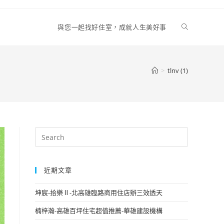
Toggle
與您一起找好住室，成就人生美好事
website
>
tlnv (1)
search
近期文章
坤宸-拾樂Ⅱ-北高雄臨路商用住店辦三效透天
楠梓瀚-高雄百坪住宅超值推薦-華雄建設機構