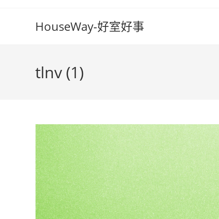
Skip
to
HouseWay-好室好事
content
tlnv (1)