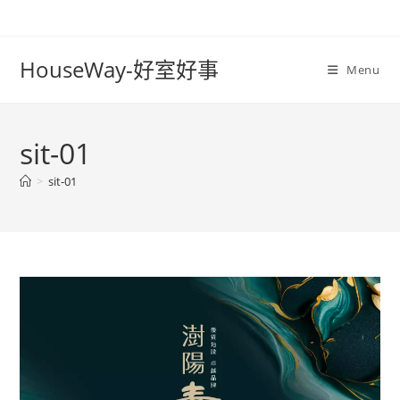
Skip
to
content
HouseWay-好室好事
Menu
sit-01
>
sit-01