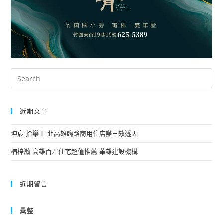
近期文章
坤宸-拾樂Ⅱ-北高雄臨路商用住店辦三效透天
楠梓瀚-高雄百坪住宅超值推薦-華雄建設機構
近期留言
彙整