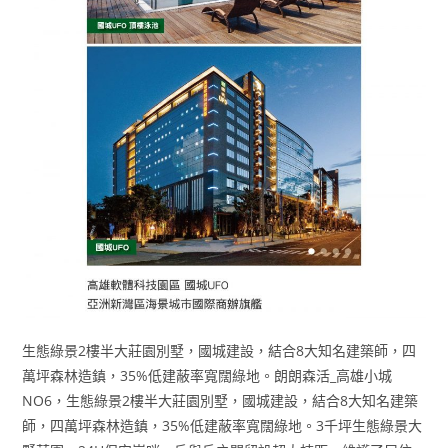
生態綠景2樓半大莊園別墅，國城建設，結合8大知名建築師，四
萬坪森林造鎮，35%低建蔽率寬闊綠地。朗朗森活_高雄小城
NO6，生態綠景2樓半大莊園別墅，國城建設，結合8大知名建築
師，四萬坪森林造鎮，35%低建蔽率寬闊綠地。3千坪生態綠景大