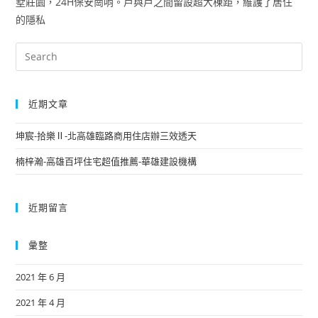
墅莊園，24H保安崗哨。戶與戶之間留設超大棟距，維護了居住
的隱私
近期文章
坤宸-拾樂Ⅱ-北高雄臨路商用住店辦三效透天
楠梓瀚-高雄百坪住宅超值推薦-華雄建設機構
近期留言
彙整
2021 年 6 月
2021 年 4 月