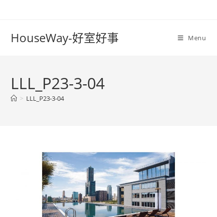
Skip
to
content
HouseWay-好室好事
Menu
LLL_P23-3-04
>
LLL_P23-3-04