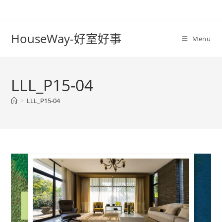
Skip
to
content
HouseWay-好室好事
Menu
LLL_P15-04
>
LLL_P15-04