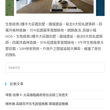
生態綠景2樓半大莊園別墅，國城建設，結合8大知名建築師，四
萬坪森林造鎮，35%低建蔽率寬闊綠地。朗朗森活_高雄小城
NO6，生態綠景2樓半大莊園別墅，國城建設，結合8大知名建築
師，四萬坪森林造鎮，35%低建蔽率寬闊綠地。3千坪生態綠景大
墅莊園，24H保安崗哨。戶與戶之間留設超大棟距，維護了居住
的隱私
近期文章
坤宸-拾樂Ⅱ-北高雄臨路商用住店辦三效透天
楠梓瀚-高雄百坪住宅超值推薦-華雄建設機構