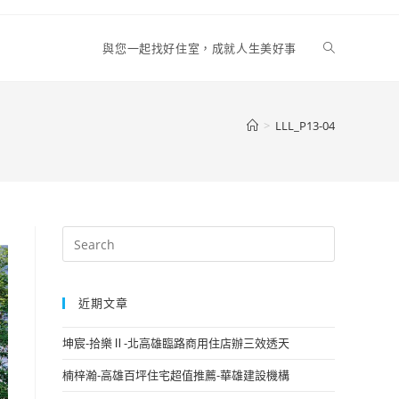
Toggle
與您一起找好住室，成就人生美好事
website
>
LLL_P13-04
search
近期文章
坤宸-拾樂Ⅱ-北高雄臨路商用住店辦三效透天
楠梓瀚-高雄百坪住宅超值推薦-華雄建設機構