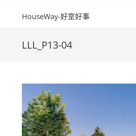
Skip
to
HouseWay-好室好事
content
LLL_P13-04