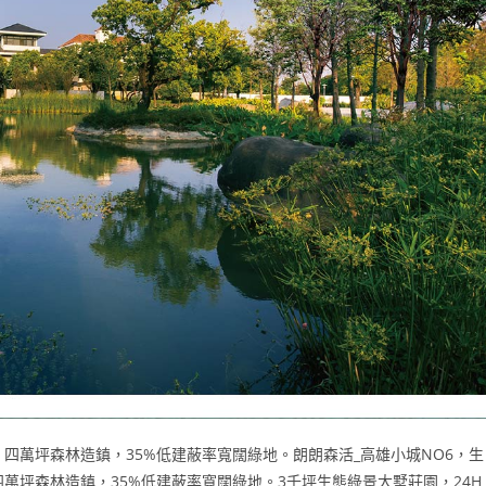
四萬坪森林造鎮，35%低建蔽率寬闊綠地。朗朗森活_高雄小城NO6，生
萬坪森林造鎮，35%低建蔽率寬闊綠地。3千坪生態綠景大墅莊園，24H