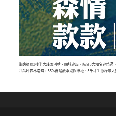
生態綠景2樓半大莊園別墅，國城建設，結合8大知名建築師，
四萬坪森林造鎮，35%低建蔽率寬闊綠地。3千坪生態綠景大