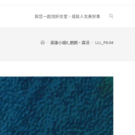
Toggle
與您一起找好住室，成就人生美好事
website
>
高雄小城6_朗朗‧森活
>
LLL_P6-04
search