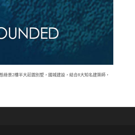
生態綠景2樓半大莊園別墅，國城建設，結合8大知名建築師，