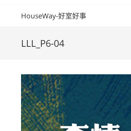
Skip
to
HouseWay-好室好事
content
LLL_P6-04