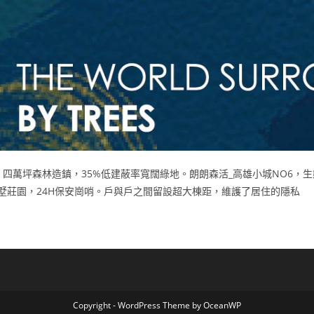
四萬坪森林造鎮，35%低建蔽率寬闊綠地。朗朗森活_高雄小城NO6，
墅莊園，24H保安崗哨。戶與戶之間留設超大棟距，維護了居住的隱私
Copyright - WordPress Theme by OceanWP