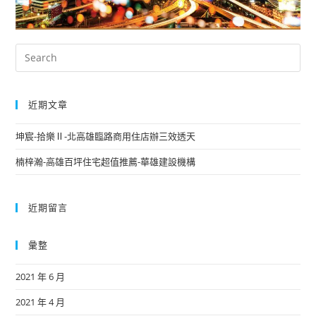
近期文章
坤宸-拾樂Ⅱ-北高雄臨路商用住店辦三效透天
楠梓瀚-高雄百坪住宅超值推薦-華雄建設機構
近期留言
彙整
2021 年 6 月
2021 年 4 月