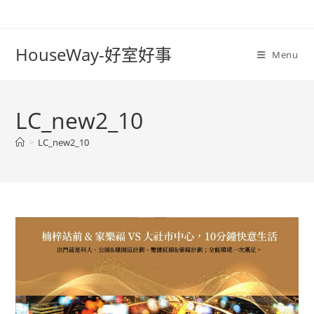
Skip
to
content
HouseWay-好室好事
Menu
LC_new2_10
>
LC_new2_10