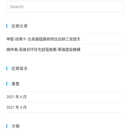
近期文章
坤宸-拾樂Ⅱ-北高雄臨路商用住店辦三效透天
楠梓瀚-高雄百坪住宅超值推薦-華雄建設機構
近期留言
彙整
2021 年 6 月
2021 年 4 月
分類