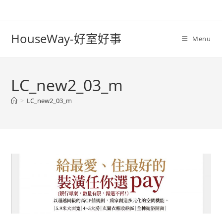
Skip
to
content
HouseWay-好室好事
Menu
LC_new2_03_m
>
LC_new2_03_m