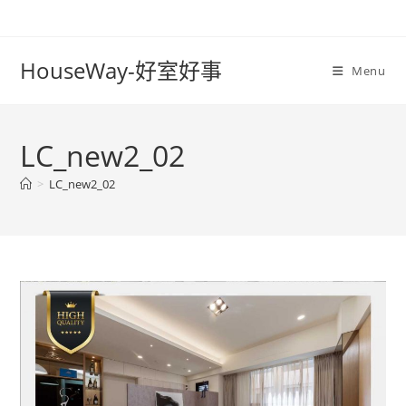
Skip
to
content
HouseWay-好室好事
Menu
LC_new2_02
>
LC_new2_02