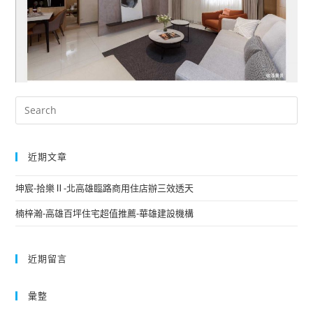
近期文章
坤宸-拾樂Ⅱ-北高雄臨路商用住店辦三效透天
楠梓瀚-高雄百坪住宅超值推薦-華雄建設機構
近期留言
彙整