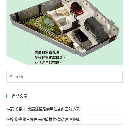
近期文章
坤宸-拾樂Ⅱ-北高雄臨路商用住店辦三效透天
楠梓瀚-高雄百坪住宅超值推薦-華雄建設機構