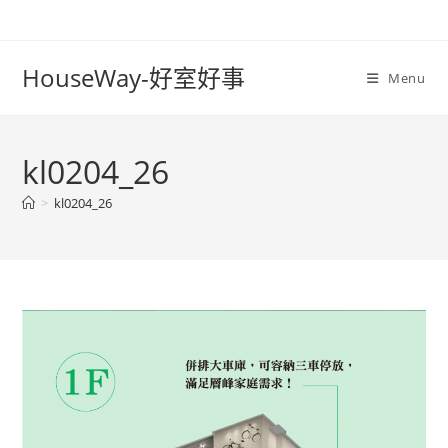
Skip
to
content
HouseWay-好室好事
Menu
kl0204_26
>
kl0204_26