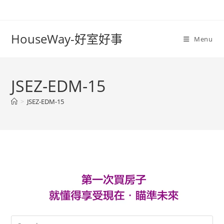
Skip
to
content
HouseWay-好室好事
Menu
JSEZ-EDM-15
>
JSEZ-EDM-15