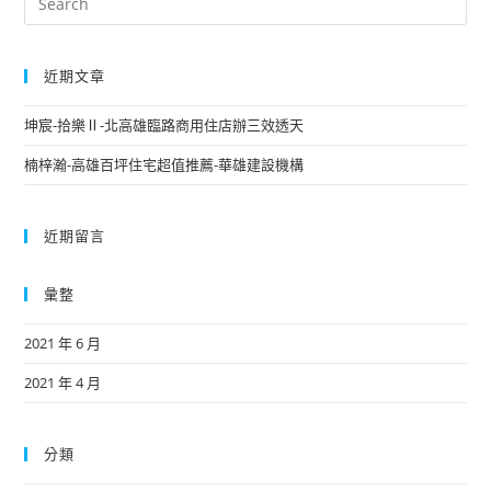
近期文章
坤宸-拾樂Ⅱ-北高雄臨路商用住店辦三效透天
楠梓瀚-高雄百坪住宅超值推薦-華雄建設機構
近期留言
彙整
2021 年 6 月
2021 年 4 月
分類