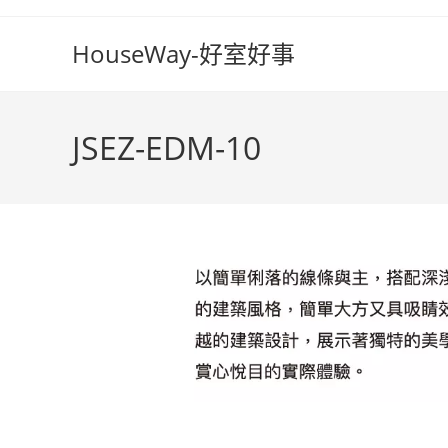
Skip
to
HouseWay-好室好事
content
JSEZ-EDM-10