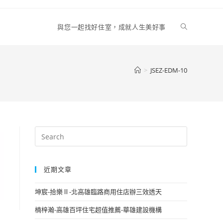
Toggle
與您一起找好住室，成就人生美好事
website
>
JSEZ-EDM-10
search
近期文章
坤宸-拾樂Ⅱ-北高雄臨路商用住店辦三效透天
楠梓瀚-高雄百坪住宅超值推薦-華雄建設機構