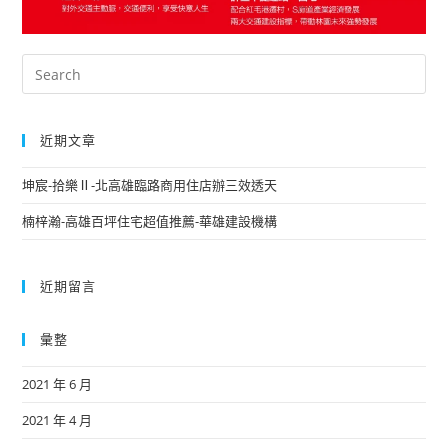
近期文章
坤宸-拾樂Ⅱ-北高雄臨路商用住店辦三效透天
楠梓瀚-高雄百坪住宅超值推薦-華雄建設機構
近期留言
彙整
2021 年 6 月
2021 年 4 月