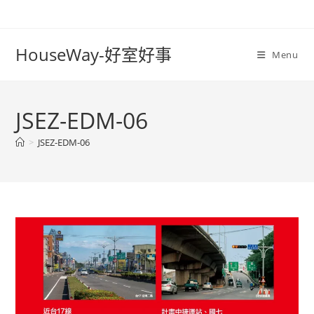
Skip
to
content
HouseWay-好室好事
Menu
JSEZ-EDM-06
>
JSEZ-EDM-06