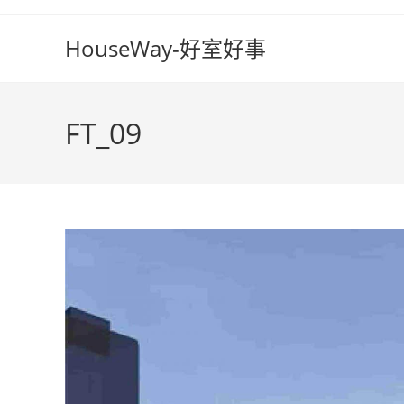
Skip
to
HouseWay-好室好事
content
FT_09