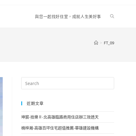
Toggle
與您一起找好住室，成就人生美好事
website
>
FT_09
search
近期文章
坤宸-拾樂Ⅱ-北高雄臨路商用住店辦三效透天
楠梓瀚-高雄百坪住宅超值推薦-華雄建設機構