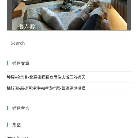
近期文章
坤宸-拾樂Ⅱ-北高雄臨路商用住店辦三效透天
楠梓瀚-高雄百坪住宅超值推薦-華雄建設機構
近期留言
彙整