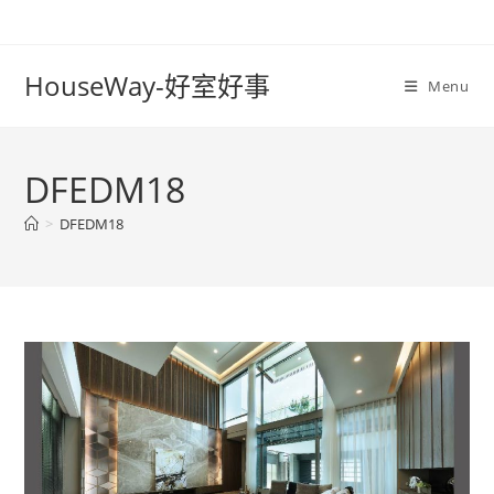
Skip
to
content
HouseWay-好室好事
Menu
DFEDM18
>
DFEDM18