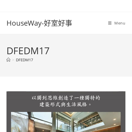
Skip
to
content
HouseWay-好室好事
Menu
DFEDM17
>
DFEDM17