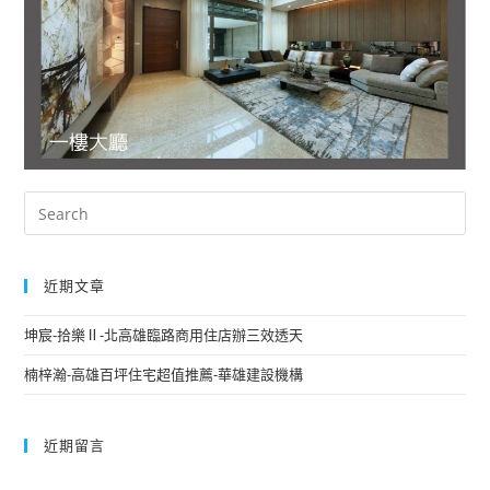
近期文章
坤宸-拾樂Ⅱ-北高雄臨路商用住店辦三效透天
楠梓瀚-高雄百坪住宅超值推薦-華雄建設機構
近期留言