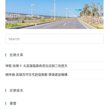
近期文章
坤宸-拾樂Ⅱ-北高雄臨路商用住店辦三效透天
楠梓瀚-高雄百坪住宅超值推薦-華雄建設機構
近期留言
彙整