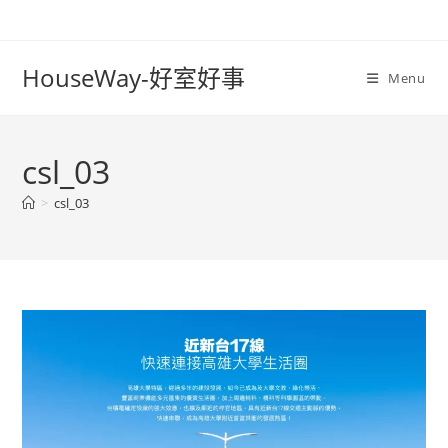
Skip
to
content
HouseWay-好室好事
Menu
csl_03
>
csl_03