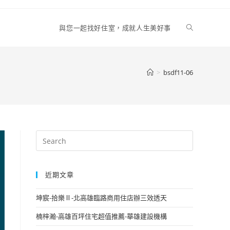
Toggle
與您一起找好住室，成就人生美好事
website
>
bsdf11-06
search
近期文章
坤宸-拾樂Ⅱ-北高雄臨路商用住店辦三效透天
楠梓瀚-高雄百坪住宅超值推薦-華雄建設機構