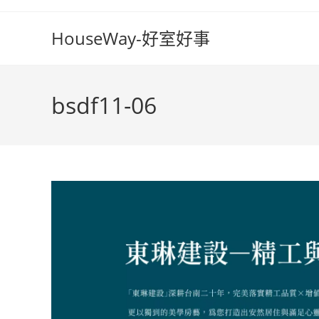
Skip
to
HouseWay-好室好事
content
bsdf11-06