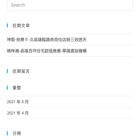
近期文章
坤宸-拾樂Ⅱ-北高雄臨路商用住店辦三效透天
楠梓瀚-高雄百坪住宅超值推薦-華雄建設機構
近期留言
彙整
2021 年 6 月
2021 年 4 月
分類