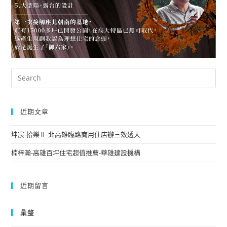
近期文章
坤宸-拾樂Ⅱ-北高雄臨路商用住店辦三效透天
楠梓瀚-高雄百坪住宅超值推薦-華雄建設機構
近期留言
彙整