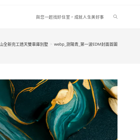
Toggle
與您一起找好住室，成就人生美好事
website
岡山全新完工透天雙車庫別墅
>
webp_澍陽青_第一波EDM封面首圖
search