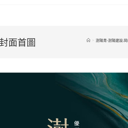
M封面首圖
>
澍陽青-澍陽建設.