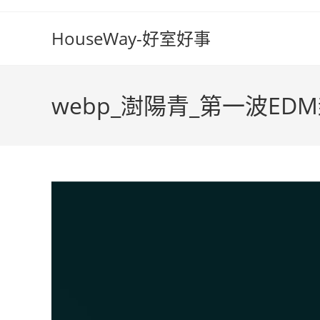
Skip
to
HouseWay-好室好事
content
webp_澍陽青_第一波ED