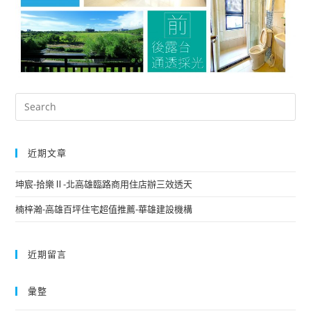
近期文章
坤宸-拾樂Ⅱ-北高雄臨路商用住店辦三效透天
楠梓瀚-高雄百坪住宅超值推薦-華雄建設機構
近期留言
彙整