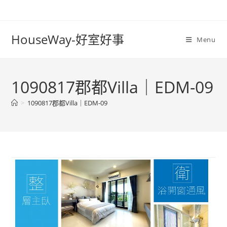
Skip
to
content
HouseWay-好室好事
Menu
1090817郡都Villa｜EDM-09
>
1090817郡都Villa｜EDM-09