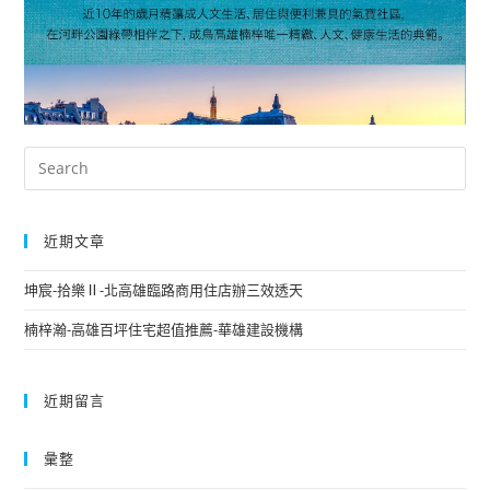
近期文章
坤宸-拾樂Ⅱ-北高雄臨路商用住店辦三效透天
楠梓瀚-高雄百坪住宅超值推薦-華雄建設機構
近期留言
彙整