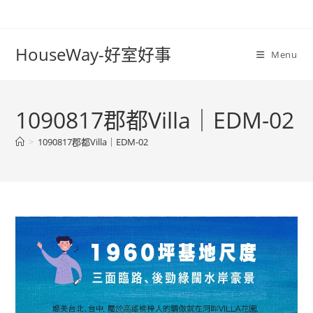
Skip
to
content
HouseWay-好室好事
Menu
1090817郡都Villa｜EDM-02
>
1090817郡都Villa｜EDM-02