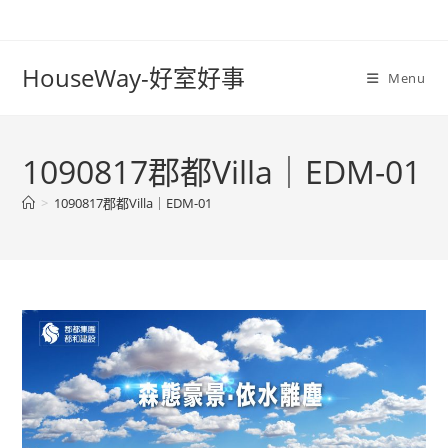
Skip
to
content
HouseWay-好室好事
Menu
1090817郡都Villa｜EDM-01
>
1090817郡都Villa｜EDM-01