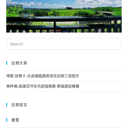
近期文章
坤宸-拾樂Ⅱ-北高雄臨路商用住店辦三效透天
楠梓瀚-高雄百坪住宅超值推薦-華雄建設機構
近期留言
彙整